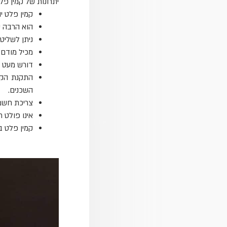
יתרונות של קמין פל
קמין פלט י
הוא הרבה י
ניתן לשליט
מכיל מודם,
דורש מעט מ
התקנת הקמי
השכנים.
צריכת חשמל
אינו פולט חו
קמין פלט ב