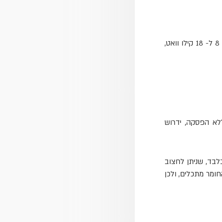
אחד מהם הוא עוצמת הקמין, שעשויה לנו בין 8 ל- 18 קילו וואט,
לא הפסקה, ידרוש
נו גבוה, שכן הוא מצריך רק שקע חשמל וארובה בקוטר של 4 צול בלבד, שניתן לחצוב
 עלויות התחזוקה מאוד נמוכות, מכיוון שהפלט הוא חומר בעירה אורגני, 97% מהחומר מתכלים, ולכן