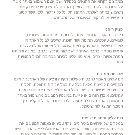
ממליצים לקרוא את התנאים בקפידה, שכן עצם השימוש באתר מעיד
על הסכמתך להם. במידה ואינך מסכים לתנאים, יש להפסיק את
השימוש באתר לאלתר. התקנון חל על כל גלישה, ללא קשר לסוג
המכשיר או למיקום הגיאוגרפי של המשתמש.
קניין רוחני
כל זכויות הקניין הרוחני באתר, לרבות סימני מסחר, עיצובים,
לוגואים, טקסטים, תמונות וקוד תוכנה, שייכים לבעל האתר או
לצדדים שלישיים שהעניקו רשות שימוש. חל איסור מוחלט לעשות
שימוש מסחרי בתכני האתר ללא אישור מראש ובכתב. במידה וזיהיתם
הפרת זכויות יוצרים, אנא פנו אלינו לבירור בכתובת המייל המצוינת
מטה.
אחריות וזמינות
אנו עושים מאמץ להבטיח פעילות תקינה ורציפה של האתר, אך איננו
מתחייבים לזמינות מלאה בכל עת בשל עבודות תחזוקה, תקלות
תשתית או פריצות חיצוניות. בעל האתר לא יישא באחריות לנזקים
עקיפים, אובדן רווחים או פגיעה במוניטין הנובעים מהשימוש באתר.
התמונות באתר נועדו להמחשה בלבד וייתכנו הבדלים קלים בין
המוצר המוצג לזה שיסופק.
כוח עליון וסמכות שיפוט
במקרים של אירועים ביטחוניים, נזקי טבע או מגפות המונעים את
ביצוע ההתחייבויות, מועדי הביצוע יידחו או יבוטלו ללא שהדבר ייחשב
כהפרת הסכם. על תקנון זה יחול הדין הישראלי, וסמכות השיפוט