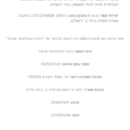
הבלעדית תהיה לבתי המשפט בעיר ירושלים.
יצירת קשר:
sales@alfa-h.co.il | טלפון: 073-3744838 | כתובת:
אגודת ספורט ביתר 1, ירושלים.
אתר אלפא חום (alfa-h.co.il) הינו רכושה הבלעדי של "הייברו טכנולוגיות ישראל"
פרטי העסק:
הייברו טכנולוגיות ישראל
מספר עוסק מורשה:
302502943
כתובת למשלוח דואר:
ת.ד. 5166 ירושלים 9105101
כתובת משרד:
רחוב רבי נחמן מברסלב 4 , ביתר עילית
טלפון:
056109419
פקס:
0774704286