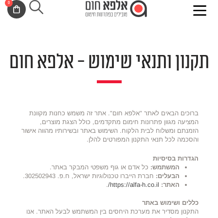
0
ילוג
לתוכן
עגלת
תוכן
קניות
תקנון ותנאי שימוש - אלפא חום
ברוכים הבאים לאתר "אלפא חום". אתר זה משמש כחנות מקוונת
המציעה מגוון פתרונות חימום מתקדמים, כולל הצגת מוצרים,
הזמנתם ומשלוח לבית הלקוח. השימוש באתר ובשירותיו מהווה אישור
והסכמה לכל תנאי התקנון המפורטים להלן.
הגדרות בסיסיות
המשתמש:
כל אדם או גוף משפטי המבקר באתר.
הבעלים:
חברת הייברו טכנולוגיות ישראל, ח.פ. 302502943.
האתר:
https://alfa-h.co.il/
.
כללים ושימוש באתר
התקנון מסדיר את מערכת היחסים בין המשתמש לבעל האתר. אנו