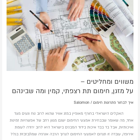
–
על
מזגן,
חימום
תת
רצפתי,
קמין
ומה
שבינהם
משווים ומחליטים –
על מזגן, חימום תת רצפתי, קמין ומה שבינהם
איך לבחור פתרונות חימום
/
Salomon
האקלים הישראלי בחורף מאופיין במזג אוויר שהוא לרוב נוח ונעים מצד
אחד, מה שאומר שבבחירת אמצעי החימום ישנם מגוון רחב של אפשרויות זמינות
ואיכותיות, אבל בד בבד איכות בידוד המבנים בישראל היא לרוב ירודה לעומת
אירופה, עובדה זו תגרום לאמצעי החימום לצרוך הרבה אנרגיה שמתבזבזת בגלל