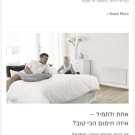
הבידוד הירוד. במאמר זה נסקור
Read More »
אחת
ולתמיד
–
איזה
חימום
הכי
טוב?
אחת ולתמיד –
איזה חימום הכי טוב?
איך לבחור פתרונות חימום
/
Saristub