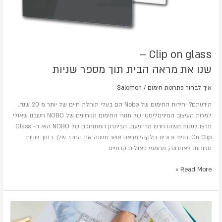
מספר
שניות
Clip on glass –
שנו את מראה הבית תוך מספר שניות
איך לבחור פתרונות חימום
/
Salomon
הידעתם? יחידות החימום של Nobø הם בעלי תוחלת חיים של יותר מ 20 שנה.
למרות העיצוב המינימליסטי של תנורי החימום הנורווגים של NOBO חשבנו שאולי
תרצו לנסות משהו חדש מדי פעם. הפיתרון המתוחכם של NOBO הוא ה- Glass
On Clip ,חזית זכוכית חלקהלמראה אשר תשנה את החדר שלך בתוך שניות
ספורות. לאחרונה, מחממי פאנלים קדמיים
Read More »
משווים
ומחליטים