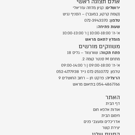
אולם תצוגה ראשי
ירושלים:
קניון מלחה עזריאלי
(קומת קרקע, במעבר) – הסניף נגיש
טלפון:
072-3943370
שעות פתיחה:
א'-ה' 10:00-18:00 | ו' 10:00-13:00
מומלץ לתאם מראש
משווקים מורשים
פתח תקווה:
שוורצווד – גליס 18
מתחם M סנטר קומה 2.
א'-ה' 09:00-18:00 | ו' 09:00-14:00
טלפון: 072-2510772 נייד 052-4777938
הרצליה:
פרקט חן – רחוב החושלים 9
054-4867766 בתיאום מראש
האתר
דף הבית
אודות אלפא חום
חימום הבית
אדריכלים ומעצבי פנים
יצירת קשר
החנות שלנו