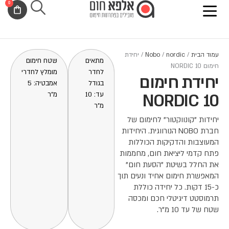
0
ילוג
לתוכן
עגלת
תוכן
קניות
עמוד הבית
/
nordic
/
Nobo
/ יחידת
מתאים
שטח חימום
חימום NORDIC 10
לחדר
מומלץ לחדרי
יחידת חימום
בגודל
אמבטיה: 5
NORDIC 10
עד: 10
מ"ר
מ"ר
יחידות "קונווקטור" לחימום של
חברת NOBO הנורווגית. היחידות
המעוצבות והדקיקות הכוללות
פתח קדמי ליציאת חום, מחממות
את החלל בשיטת "הסעת חום"
המאפשרת חימום אחיד ונעים תוך
כ-15 דקות. כל יחידה כוללת
תרמוסטט דיגיטלי חכם ומכסה
שטח של עד 10 מ"ר.