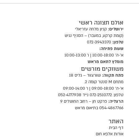
אולם תצוגה ראשי
ירושלים:
קניון מלחה עזריאלי
(קומת קרקע, במעבר) – הסניף נגיש
טלפון:
072-3943370
שעות פתיחה:
א'-ה' 10:00-18:00 | ו' 10:00-13:00
מומלץ לתאם מראש
משווקים מורשים
פתח תקווה:
שוורצווד – גליס 18
מתחם M סנטר קומה 2.
א'-ה' 09:00-18:00 | ו' 09:00-14:00
טלפון: 072-2510772 נייד 052-4777938
הרצליה:
פרקט חן – רחוב החושלים 9
054-4867766 בתיאום מראש
האתר
דף הבית
אודות אלפא חום