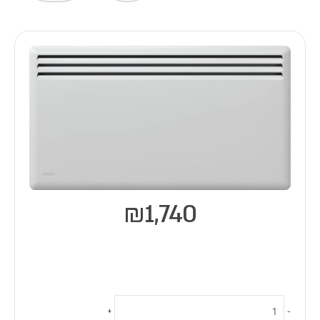
₪
1,740
כמות
של
+
-
יחידת