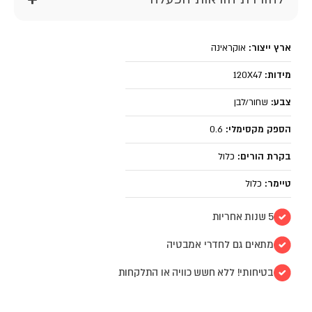
ארץ ייצור:
אוקראינה
מידות:
120X47
צבע:
שחור/לבן
הספק מקסימלי:
0.6
בקרת הורים:
כלול
טיימר:
כלול
5 שנות אחריות
מתאים גם לחדרי אמבטיה
בטיחותי! ללא חשש כוויה או התלקחות