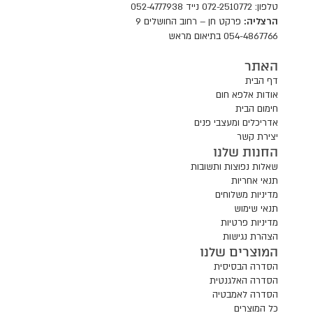
טלפון: 072-2510772 נייד 052-4777938
ו
הרצליה:
פרקט חן – רחוב החושלים 9
ד
054-4867766 בתיאום מראש
ה
מ
האתר
ו
דף הבית
צ
אודות אלפא חום
ר
חימום הבית
אדריכלים ומעצבי פנים
יצירת קשר
החנות שלנו
שאלות נפוצות ותשובות
תנאי אחריות
מדיניות משלוחים
תנאי שימוש
מדיניות פרטיות
הצהרת נגישות
המוצרים שלנו
הסדרה הבסיסית
הסדרה האלגנטית
הסדרה לאמבטיה
כל המוצרים