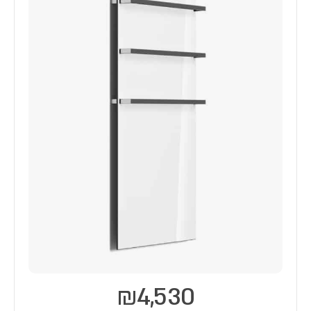
₪
4,530