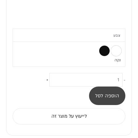
כמות
של
צבע
מחמם
מגבות
ONYX
3
נקה
+
-
הוספה לסל
לייעוץ על מוצר זה