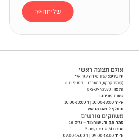
ת
ן
שליחה
ל
ב
ח
ו
ר
א
ת
ה
אולם תצוגה ראשי
א
פ
ירושלים:
קניון מלחה עזריאלי
(קומת קרקע, במעבר) – הסניף נגיש
ש
טלפון:
072-3943370
ר
שעות פתיחה:
ו
א'-ה' 10:00-18:00 | ו' 10:00-13:00
י
מומלץ לתאם מראש
ו
משווקים מורשים
ת
פתח תקווה:
שוורצווד – גליס 18
ב
מתחם M סנטר קומה 2.
ע
א'-ה' 09:00-18:00 | ו' 09:00-14:00
מ