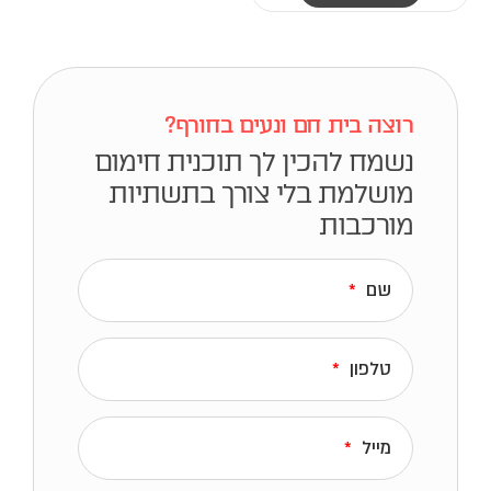
מ
ו
צ
ר
ז
רוצה בית חם ונעים בחורף?
ה
נשמח להכין לך תוכנית חימום
י
ש
מושלמת
בלי צורך בתשתיות
מ
מורכבות
ס
פ
ר
שם
ס
ו
ג
טלפון
י
ם
.
מייל
נ
י