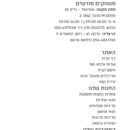
משווקים מורשים
פתח תקווה:
שוורצווד – גליס 18
מתחם M סנטר קומה 2.
א'-ה' 09:00-18:00 | ו' 09:00-14:00
טלפון: 072-2510772 נייד 052-4777938
הרצליה:
פרקט חן – רחוב החושלים 9
054-4867766 בתיאום מראש
האתר
דף הבית
אודות אלפא חום
חימום הבית
אדריכלים ומעצבי פנים
יצירת קשר
החנות שלנו
שאלות נפוצות ותשובות
תנאי אחריות
מדיניות משלוחים
תנאי שימוש
מדיניות פרטיות
הצהרת נגישות
המוצרים שלנו