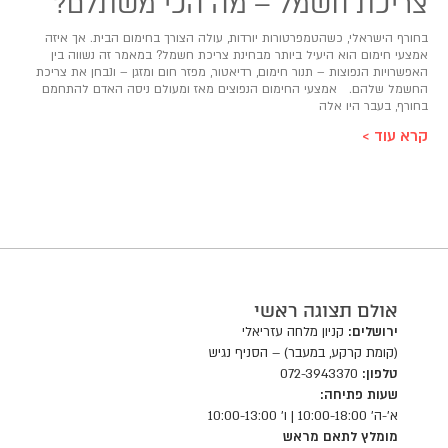
צריכת חשמל – מה הכי משתלם?
בחורף הישראלי, כשהטמפרטורות יורדות, עולה הצורך בחימום הבית. אך איזה
אמצעי חימום הוא היעיל ביותר מבחינת צריכת חשמל? במאמר זה נשווה בין
האפשרויות הנפוצות – תנור חימום, רדיאטור, מפזר חום ומזגן – ונבחן את צריכת
החשמל שלהם. אמצעי החימום הנפוצים מאז ומעולם ניסה האדם להתחמם
בחורף, בעבר היו אלה
קרא עוד >
אולם תצוגה ראשי
ירושלים:
קניון מלחה עזריאלי
(קומת קרקע, במעבר) – הסניף נגיש
טלפון:
072-3943370
שעות פתיחה:
א'-ה' 10:00-18:00 | ו' 10:00-13:00
מומלץ לתאם מראש