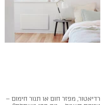
רדיאטור, מפזר חום או תנור חימום –