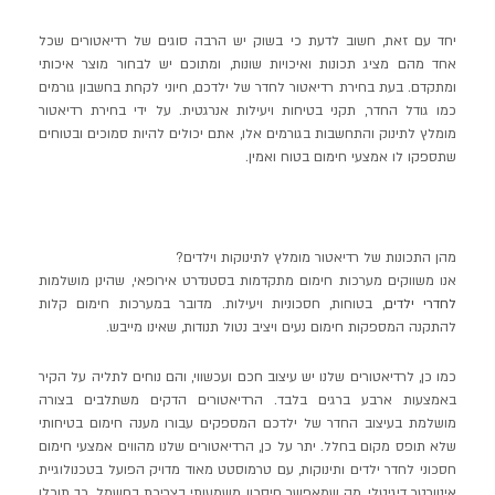
יחד עם זאת, חשוב לדעת כי בשוק יש הרבה סוגים של רדיאטורים שכל
אחד מהם מציג תכונות ואיכויות שונות, ומתוכם יש לבחור מוצר איכותי
ומתקדם. בעת בחירת רדיאטור לחדר של ילדכם, חיוני לקחת בחשבון גורמים
כמו גודל החדר, תקני בטיחות ויעילות אנרגטית. על ידי בחירת רדיאטור
מומלץ לתינוק והתחשבות בגורמים אלו, אתם יכולים להיות סמוכים ובטוחים
שתספקו לו אמצעי חימום בטוח ואמין.
מהן התכונות של רדיאטור מומלץ לתינוקות וילדים?
אנו משווקים מערכות חימום מתקדמות בסטנדרט אירופאי, שהינן מושלמות
לחדרי ילדים
, בטוחות, חסכוניות ויעילות. מדובר במערכות חימום קלות
להתקנה המספקות חימום נעים ויציב נטול תנודות, שאינו מייבש.
כמו כן, לרדיאטורים שלנו יש עיצוב חכם ועכשווי, והם נוחים לתליה על הקיר
באמצעות ארבע ברגים בלבד. הרדיאטורים הדקים משתלבים בצורה
מושלמת בעיצוב החדר של ילדכם המספקים עבורו מענה חימום בטיחותי
שלא תופס מקום בחלל. יתר על כן, הרדיאטורים שלנו מהווים אמצעי חימום
חסכוני לחדר ילדים ותינוקות, עם טרמוסטט מאוד מדויק הפועל בטכנולוגיית
אינוורטר דיגיטלי, מה שמאפשר חיסכון משמעותי בצריכת בחשמל. כך תוכלו