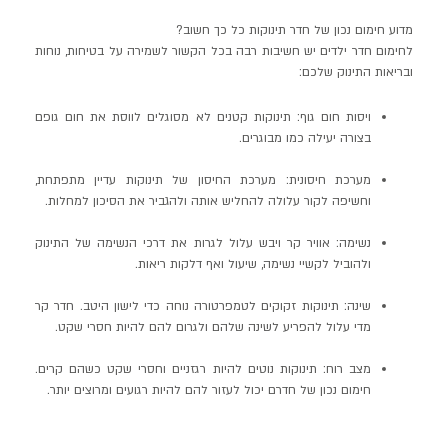
מדוע חימום נכון של חדר תינוקות כל כך חשוב?
לחימום חדר ילדים יש חשיבות רבה בכל הקשור לשמירה על בטיחות, נוחות
ובריאות התינוק שלכם:
ויסות חום גוף: תינוקות קטנים לא מסוגלים לווסת את חום גופם
בצורה יעילה כמו מבוגרים.
מערכת חיסונית: מערכת החיסון של תינוקות עדיין מתפתחת,
וחשיפה לקור עלולה להחליש אותה ולהגביר את הסיכון למחלות.
נשימה: אוויר קר ויבש עלול לגרות את דרכי הנשימה של התינוק
ולהוביל לקשיי נשימה, שיעול ואף דלקות ריאות.
שינה: תינוקות זקוקים לטמפרטורה נוחה כדי לישון היטב. חדר קר
מדי עלול להפריע לשינה שלהם ולגרום להם להיות חסרי שקט.
מצב רוח: תינוקות נוטים להיות רגזניים וחסרי שקט כשהם קרים.
חימום נכון של חדרם יכול לעזור להם להיות רגועים ומרוצים יותר.