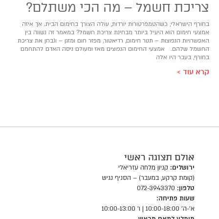
צריכת חשמל – מה הכי משתלם?
בחורף הישראלי, כשהטמפרטורות יורדות, עולה הצורך בחימום הבית. אך איזה
אמצעי חימום הוא היעיל ביותר מבחינת צריכת חשמל? במאמר זה נשווה בין
האפשרויות הנפוצות – תנור חימום, רדיאטור, מפזר חום ומזגן – ונבחן את צריכת
החשמל שלהם. אמצעי החימום הנפוצים מאז ומעולם ניסה האדם להתחמם
בחורף, בעבר היו אלה
קרא עוד >
אולם תצוגה ראשי
ירושלים:
קניון מלחה עזריאלי
(קומת קרקע, במעבר) – הסניף נגיש
טלפון:
072-3943370
שעות פתיחה:
א'-ה' 10:00-18:00 | ו' 10:00-13:00