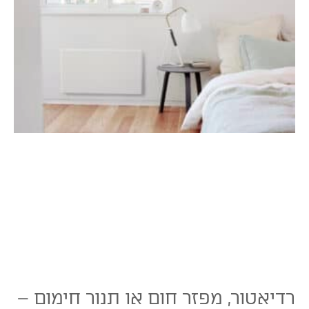
רדיאטור, מפזר חום או תנור חימום –