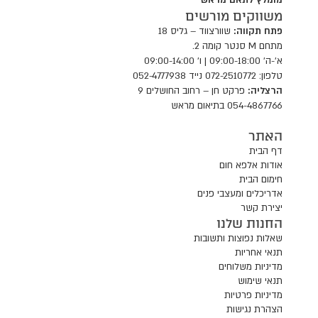
מומלץ לתאם מראש
משווקים מורשים
פתח תקווה:
שוורצווד – גליס 18
מתחם M סנטר קומה 2.
א'-ה' 09:00-18:00 | ו' 09:00-14:00
טלפון: 072-2510772 נייד 052-4777938
הרצליה:
פרקט חן – רחוב החושלים 9
054-4867766 בתיאום מראש
האתר
דף הבית
אודות אלפא חום
חימום הבית
אדריכלים ומעצבי פנים
יצירת קשר
החנות שלנו
שאלות נפוצות ותשובות
תנאי אחריות
מדיניות משלוחים
תנאי שימוש
מדיניות פרטיות
הצהרת נגישות