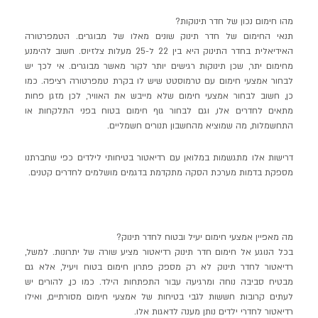
מהו חימום נכון של חדר תינוקות?
תנאי החימום של חדר תינוק שונים מאלו של מבוגרים. הטמפרטורה
האידיאלית בחדר התינוק היא בין 22 ל-25 מעלות צלזיוס. חשוב להימנע
מחימום יתר, שכן תינוקות רגישים יותר לקור מאשר מבוגרים. אי לכך יש
לבחור אמצעי חימום עם טרמוסטט שיש לו בקרת טמפרטורה רציפה. כמו
כן, חשוב לבחור אמצעי חימום שלא מייבש את האוויר, לכן מזגן פחות
מתאים לחדרים אלו, וגם לבחור גוף חימום בטוח בפני התלקחות או
התחשמלות, מה שמוציא מהחשבון תנורים חשמליים.
דרישות אלו מתגשמות במלואן עם רדיאטור בטיחותי לילדים כפי שחברתנו
מספקת בדמות מערכת הסקה מתקדמת בדגמים מושלמים לחדרים קטנים.
מה מאפיין אמצעי חימום יעיל ובטוח לחדר תינוק?
בכל הנוגע אל חימום חדר תינוק רדיאטור מציע שורה של יתרונות. למשל,
רדיאטור לחדר תינוק לא רק מספק פתרון חימום בטוח ויעיל, אלא גם
מבטיח סביבה נוחה ומרגיעה עבור התפתחות הילד. כמו כן, להורים יש
לעתים קרובות חששות לגבי בטיחות של אמצעי חימום מסורתיים, ואילו
רדיאטור לחדרי ילדים נותן מענה לדאגות אלו.