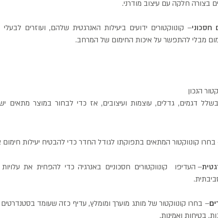
 בצורה חלקה עם עיצוב מודרני.
 חסכוני
– קונווקטורים ידועים ביעילות האנרגטית שלהם, ועוזרים לבעלי
מום מבלי להתפשר על איכות החימום של המרחב.
טור הנכון
 בשלל דגמים, גדלים, עוצמות ועיצובים, אז כדי לבחור במוצר מתאים 
בחרו קונווקטור המתאים בתפוקתו לגודל החדר כדי להבטיח יעילות חימום א
טית
– העדיפו קונווקטורים חסכוניים באנרגיה כדי להפחית את עלויות
יבתית.
ים
– בחרו קונווקטור של מותג מוערך ומומלץ, עדיף כזה שעומד בסטנדרטים א
ת, בטיחות ואמינות.