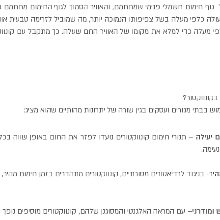
ל גוף חימום חשמלי פנימי שמתחמם, והאוויר הסמוך לגוף החימום מתחמם 
ולה כלפי מעלה בשל צפיפותו הנמוכה יותר, מה שמוביל לזרימה טבעית אווי
י מעלה כדי למלא את מקומו של האוויר החם שעלה. כך מתקבל עם קונווק
בקונווקטור?
וש בבתי מגורים ועסקים בגין שורה של יתרונות מהותיים שהוא מציג:
 יעילה
– תנורי חימום קונווקטורים נועדו לפזר את החום באופן שווה ב
נעימה.
הי
ר- בניגוד לרדיאטורים מסורתיים, קונווקטורים מתהדרים בזמן חימום מהיר,
 ומודרני
– עם המראה האלגנטי והמסוגנן שלהם, קונווקטורים מוסיפים נופך