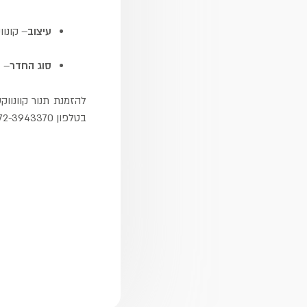
עיצוב
– קונוו
סוג החדר
– ב
להזמנת תנור קוונווק
בטלפון 072-3943370.