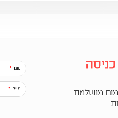
כניסה
שם
מייל
ימום מושלמת
ת