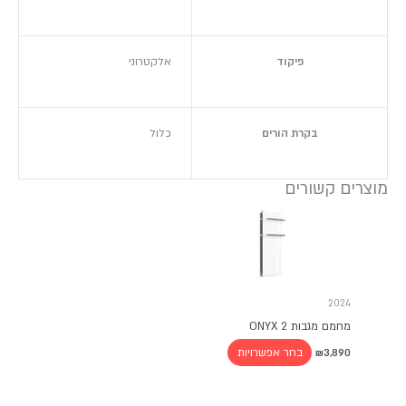
פיקוד
אלקטרוני
בקרת הורים
כלול
מוצרים קשורים
למוצר
זה
יש
מספר
סוגים.
2024
ניתן
מחמם מגבות ONYX 2
לבחור
את
בחר אפשרויות
₪
3,890
האפשרויות
בעמוד