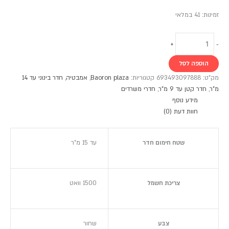
זמינות:
41 במלאי
+
-
הוספה לסל
מק"ט:
693493097888
קטגוריות:
Baoron plaza
,
אמבטיה
,
חדר בינוני עד 14
מ"ר
,
חדר קטן עד 9 מ"ר
,
חדרי משרדים
מידע נוסף
חוות דעת (0)
שטח חימום חדר
עד 15 מ"ר
צריכת חשמל
1500 וואט
צבע
שחור