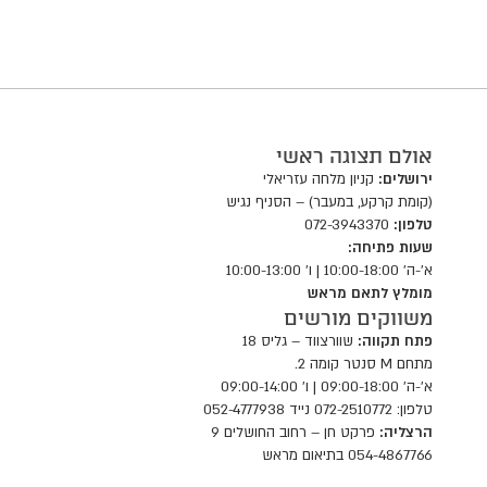
המוצר
אולם תצוגה ראשי
ירושלים:
קניון מלחה עזריאלי
(קומת קרקע, במעבר) – הסניף נגיש
טלפון:
072-3943370
שעות פתיחה:
א'-ה' 10:00-18:00 | ו' 10:00-13:00
מומלץ לתאם מראש
משווקים מורשים
פתח תקווה:
שוורצווד – גליס 18
מתחם M סנטר קומה 2.
א'-ה' 09:00-18:00 | ו' 09:00-14:00
טלפון: 072-2510772 נייד 052-4777938
הרצליה:
פרקט חן – רחוב החושלים 9
054-4867766 בתיאום מראש