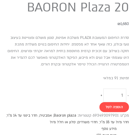
BAORON Plaza 20
₪
1,680
סדרת החימום המעוצבת PLAZA משלבת אמינות, סגנון מושלם ומצויינות בעיצוב
נועז ובולט, כזה שאף אחד לא מפספס. יחידות החימום בנויים משלדת מתכת
חזקה בשילוב עם זכוכית קרמית מחוסמת בחזית למראה יוקרתי ומרשים. החימום
הינו עוצמתי אבל נעים ולא מייבש, הפיקוד האלקטרוני מאפשר לכם להגדיר את
הטמפרטורה הרצוייה הכולל טיימר אלקטרוני ובקרת הורים.
זמינות:
91 במלאי
+
-
הוספה לסל
מק"ט:
693493097901
קטגוריות:
Baoron plaza
,
אמבטיה
,
חדר בינוני עד 14 מ"ר
,
חדר גדול עד 18 מ"ר
,
חדרי משרדים
,
סלון או חלל גדול
מידע נוסף