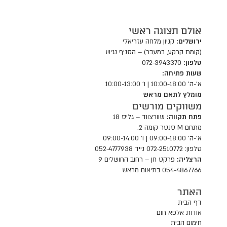
אולם תצוגה ראשי
ירושלים:
קניון מלחה עזריאלי
(קומת קרקע, במעבר) – הסניף נגיש
טלפון:
072-3943370
שעות פתיחה:
א'-ה' 10:00-18:00 | ו' 10:00-13:00
מומלץ לתאם מראש
משווקים מורשים
פתח תקווה:
שוורצווד – גליס 18
מתחם M סנטר קומה 2.
א'-ה' 09:00-18:00 | ו' 09:00-14:00
טלפון: 072-2510772 נייד 052-4777938
הרצליה:
פרקט חן – רחוב החושלים 9
054-4867766 בתיאום מראש
האתר
דף הבית
אודות אלפא חום
חימום הבית