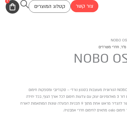
0
עגלת
צור קשר
קטלוג המוצרים
קניות
,
חדרי משרדים
NOBO OS
יחידות החימום oslo מבית חברת NOBO הנורווגית מעוצבות בסגנון נורדי – סקנדינבי ומספקות חימום
עוצמתי ונעים באמצעות גוף חימום דור 3 מאלומיניום יצוק עם צלעות חימום לכל אורך הגוף, בכל יחידה
פיקוד חכם עם לחצני מגע המאפשר להגדיר מראש אחת מתוך 9 תכניות הפעלה שונות המותאמות לאורח
חדרי אמבטיה.