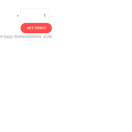
+
-
הוספה לסל
מק"ט:
7030690105191
קטגוריות