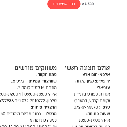
בחר אפשרויות
₪
4,530
אולם תצוגה ראשי
משווקים מורשים
אלפא-חום ארצי
פתח תקווה:
ירושלים:
קניון מלחה
שוורצווד קמינים
– גליס 18
עזריאלי
מתחם M סנטר קומה 2.
אגודת ספורט בית"ר 1
א'-ה' 09:00-18:00 | ו' 09:00-14:00
(קומת קרקע, במעבר)
טלפון: 072-2510772 נייד 052-4777938
טלפון:
072-3943370
הרצליה פיתוח:
שעות פתיחה:
מרסלו
– רחוב מדינת היהודים 60
א'-ה' 10:00-17:00
כניסה B קומה 3
פגישה בתיאום מראש
א'-ה' 10:00-18:00 | ו' 09:00-14:00