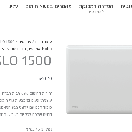
נטית
הסדרה המפנקת
מאמרים בנושא חימום
עלינו
לאמבטיה
כמות
עמוד הבית
/
אמבטיה
/ NOBO OSLO 1500
של
Nobo
,
אמבטיה
,
חדר בינוני עד 14 מ"ר
LO 1500
NOBO
OSLO
1500
₪
2,040
החיים שלכם לכל יום בשבוע. תנור חימום oslo מתאים לחימום 
זמינות:
45 במלאי